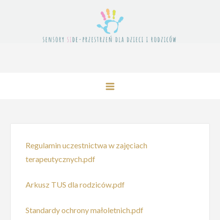
Przejdź
do
treści
Sensory Side – Przestrzeń dla
Dzieci i Rodziców
Regulamin uczestnictwa w zajęciach
terapeutycznych.pdf
Arkusz TUS dla rodziców.pdf
Standardy ochrony małoletnich.pdf